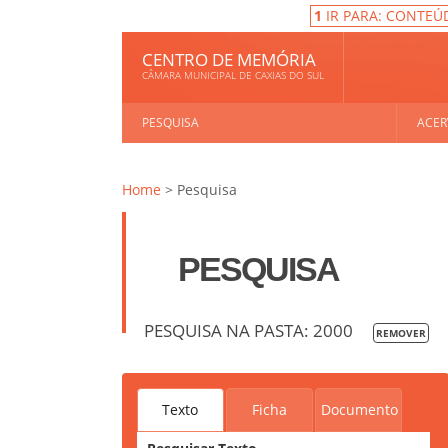
1
IR PARA: CONTEÚ
CENTRO DE MEMÓRIA
CÂMARA MUNICIPAL DE CAXIAS DO SUL
PESQUISA
ACER
Home
> Pesquisa
PESQUISA
PESQUISA NA PASTA: 2000
REMOVER
Texto
Ficha
Documento