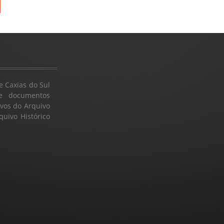
 Caxias do Sul
e documentos
rvos do Arquivo
quivo Histórico