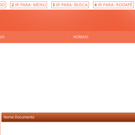
DO
2
IR PARA: MENU
3
IR PARA: BUSCA
4
IR PARA: RODAPÉ
VO
NORMAS
Nome Documento