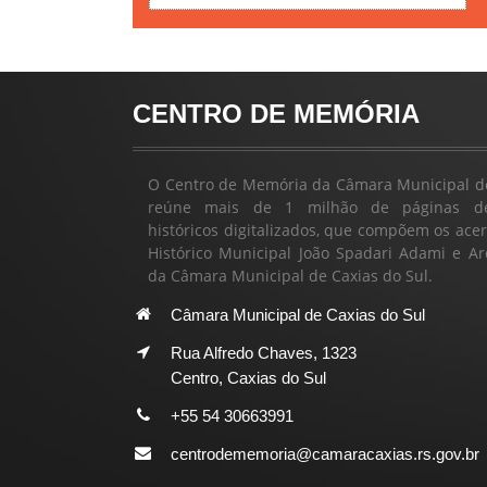
CENTRO DE MEMÓRIA
O Centro de Memória da Câmara Municipal de
reúne mais de 1 milhão de páginas d
históricos digitalizados, que compõem os ace
Histórico Municipal João Spadari Adami e Ar
da Câmara Municipal de Caxias do Sul.
Câmara Municipal de Caxias do Sul
Rua Alfredo Chaves, 1323
Centro, Caxias do Sul
+55 54 30663991
centrodememoria@camaracaxias.rs.gov.br