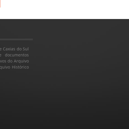
 Caxias do Sul
e documentos
rvos do Arquivo
quivo Histórico