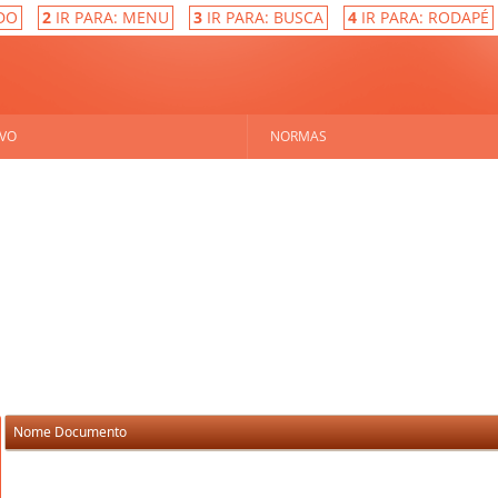
DO
2
IR PARA: MENU
3
IR PARA: BUSCA
4
IR PARA: RODAPÉ
VO
NORMAS
Nome Documento