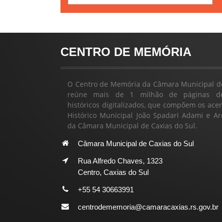
CENTRO DE MEMÓRIA
O Centro de Memória da Câmara Municipal de
reúne mais de 1 milhão de páginas d
históricos digitalizados, que compõem os ace
Histórico Municipal João Spadari Adami e Ar
da Câmara Municipal de Caxias do Sul.
Câmara Municipal de Caxias do Sul
Rua Alfredo Chaves, 1323
Centro, Caxias do Sul
+55 54 30663991
centrodememoria@camaracaxias.rs.gov.br