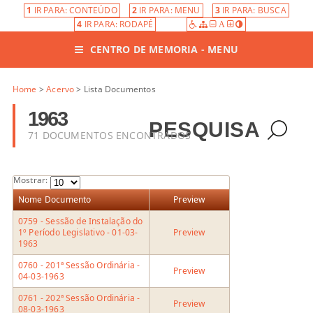
1
IR PARA: CONTEÚDO
2
IR PARA: MENU
3
IR PARA: BUSCA
4
IR PARA: RODAPÉ
A
CENTRO DE MEMORIA - MENU
Home
>
Acervo
> Lista Documentos
1963
PESQUISA
71 DOCUMENTOS ENCONTRADOS
Mostrar:
Nome Documento
Preview
0759 - Sessão de Instalação do
1º Período Legislativo - 01-03-
Preview
1963
0760 - 201ª Sessão Ordinária -
Preview
04-03-1963
0761 - 202ª Sessão Ordinária -
Preview
08-03-1963