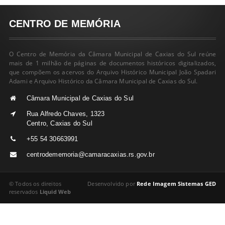
CENTRO DE MEMÓRIA
O Centro de Memória da Câmara Municipal de Caxias do Sul reúne
mais de 1 milhão de páginas de documentos históricos digitalizados,
que compõem os acervos do Arquivo Histórico Municipal João Spadari
Adami e Arquivo Histórico da Câmara Municipal de Caxias do Sul.
Câmara Municipal de Caxias do Sul
Rua Alfredo Chaves, 1323
Centro, Caxias do Sul
+55 54 30663991
centrodememoria@camaracaxias.rs.gov.br
© Todos os direitos
Desenvolvido por
Rede Imagem Sistemas GED
reservados
Liquid Web