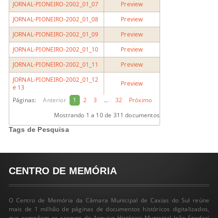
JORNAL-PIONEIRO-2002_01_07
Preview
JORNAL-PIONEIRO-2002_01_08
Preview
JORNAL-PIONEIRO-2002_01_09
Preview
JORNAL-PIONEIRO-2002_01_10
Preview
JORNAL-PIONEIRO-2002_01_11
Preview
JORNAL-PIONEIRO-2002_01_12
Preview
e 13
Páginas:
Anterior
1
2
3
…
32
Próximo
Mostrando
1 a 10
de 311 documentos
Tags de Pesquisa
CENTRO DE MEMÓRIA
O Centro de Memória da Câmara Municipal de Caxias do Sul reúne
mais de 1 milhão de páginas de documentos históricos digitalizados,
que compõem os acervos do Arquivo Histórico Municipal João Spadari