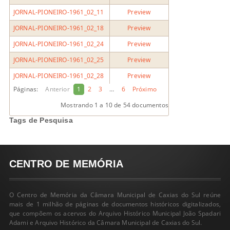
JORNAL-PIONEIRO-1961_02_11
Preview
JORNAL-PIONEIRO-1961_02_18
Preview
JORNAL-PIONEIRO-1961_02_24
Preview
JORNAL-PIONEIRO-1961_02_25
Preview
JORNAL-PIONEIRO-1961_02_28
Preview
Páginas:
Anterior
1
2
3
…
6
Próximo
Mostrando
1 a 10
de 54 documentos
Tags de Pesquisa
CENTRO DE MEMÓRIA
O Centro de Memória da Câmara Municipal de Caxias do Sul reúne
mais de 1 milhão de páginas de documentos históricos digitalizados,
que compõem os acervos do Arquivo Histórico Municipal João Spadari
Adami e Arquivo Histórico da Câmara Municipal de Caxias do Sul.