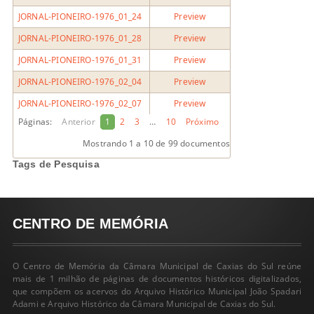
JORNAL-PIONEIRO-1976_01_24
Preview
JORNAL-PIONEIRO-1976_01_28
Preview
JORNAL-PIONEIRO-1976_01_31
Preview
JORNAL-PIONEIRO-1976_02_04
Preview
JORNAL-PIONEIRO-1976_02_07
Preview
Páginas:
Anterior
1
2
3
…
10
Próximo
Mostrando
1 a 10
de 99 documentos
Tags de Pesquisa
CENTRO DE MEMÓRIA
O Centro de Memória da Câmara Municipal de Caxias do Sul reúne
mais de 1 milhão de páginas de documentos históricos digitalizados,
que compõem os acervos do Arquivo Histórico Municipal João Spadari
Adami e Arquivo Histórico da Câmara Municipal de Caxias do Sul.