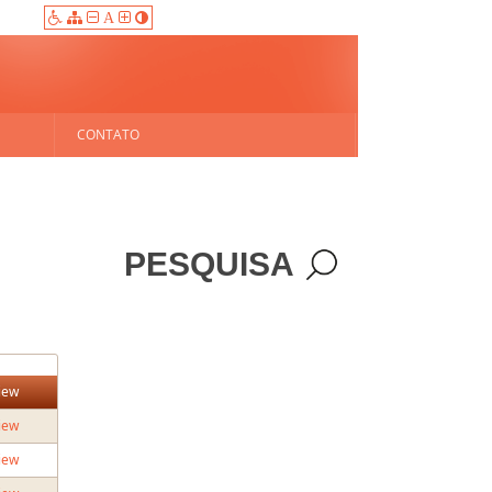
A
CONTATO
PESQUISA
iew
iew
iew