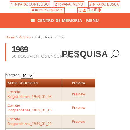
1
IR PARA: CONTEÚDO
2
IR PARA: MENU
3
IR PARA: BUSCA
4
IR PARA: RODAPÉ
A
CENTRO DE MEMORIA - MENU
Home
>
Acervo
> Lista Documentos
1969
PESQUISA
50 DOCUMENTOS ENCONTRADOS
Mostrar:
Nome Documento
Preview
Correio
Preview
Riograndense_1969_01_08
Correio
Preview
Riograndense_1969_01_15
Correio
Preview
Riograndense_1969_01_22