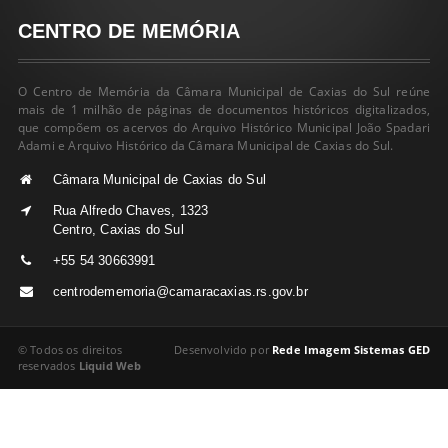
CENTRO DE MEMÓRIA
O Centro de Memória da Câmara Municipal de Caxias do Sul reúne
mais de 1 milhão de páginas de documentos históricos digitalizados,
que compõem os acervos do Arquivo Histórico Municipal João Spadari
Adami e Arquivo Histórico da Câmara Municipal de Caxias do Sul.
Câmara Municipal de Caxias do Sul
Rua Alfredo Chaves, 1323
Centro, Caxias do Sul
+55 54 30663991
centrodememoria@camaracaxias.rs.gov.br
© Todos os direitos
Desenvolvido por
Rede Imagem Sistemas GED
reservados
Liquid Web