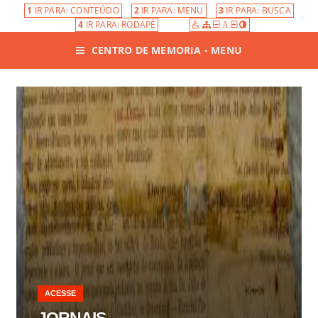
1
IR PARA: CONTEÚDO
2
IR PARA: MENU
3
IR PARA: BUSCA
4
IR PARA: RODAPÉ
A
CENTRO DE MEMORIA - MENU
ACESSE