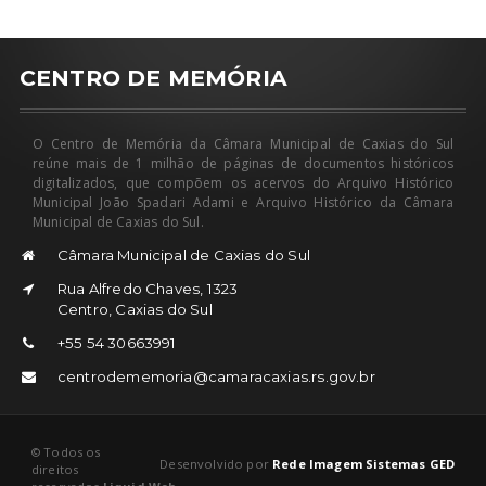
CENTRO DE MEMÓRIA
O Centro de Memória da Câmara Municipal de Caxias do Sul
reúne mais de 1 milhão de páginas de documentos históricos
digitalizados, que compõem os acervos do Arquivo Histórico
Municipal João Spadari Adami e Arquivo Histórico da Câmara
Municipal de Caxias do Sul.
Câmara Municipal de Caxias do Sul
Rua Alfredo Chaves, 1323
Centro, Caxias do Sul
+55 54 30663991
centrodememoria@camaracaxias.rs.gov.br
© Todos os
Desenvolvido por
Rede Imagem Sistemas GED
direitos