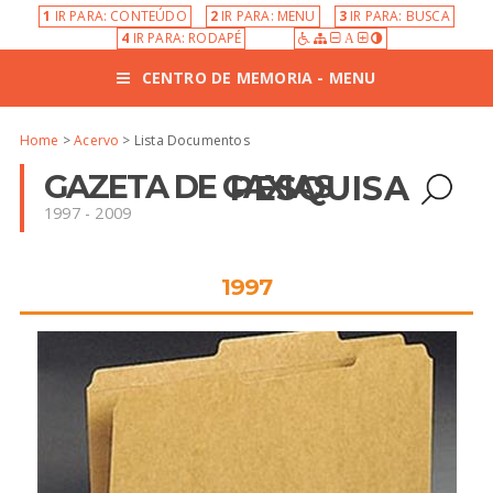
1
IR PARA: CONTEÚDO
2
IR PARA: MENU
3
IR PARA: BUSCA
4
IR PARA: RODAPÉ
A
CENTRO DE MEMORIA - MENU
Home
>
Acervo
> Lista Documentos
GAZETA DE CAXIAS
PESQUISA
1997 - 2009
1997