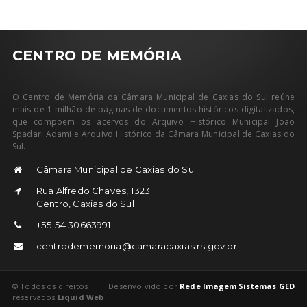
CENTRO DE MEMÓRIA
O Centro de Memória da Câmara Municipal de Caxias do Sul reúne
mais de 1 milhão de páginas de documentos históricos digitalizados,
que compõem os acervos do Arquivo Histórico Municipal João
Spadari Adami e Arquivo Histórico da Câmara Municipal de Caxias do
Sul.
Câmara Municipal de Caxias do Sul
Rua Alfredo Chaves, 1323
Centro, Caxias do Sul
+55 54 30663991
centrodememoria@camaracaxias.rs.gov.br
© Todos os direitos
Desenvolvido por
Rede Imagem Sistemas GED
reservados
Liquid Web