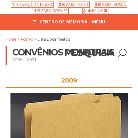
1
IR PARA: CONTEÚDO
2
IR PARA: MENU
3
IR PARA: BUSCA
4
IR PARA: RODAPÉ
A
CENTRO DE MEMORIA - MENU
Home
>
Acervo
> Lista Documentos
CONVÊNIOS MUNICIPAIS
PESQUISA
2009 - 2021
2009