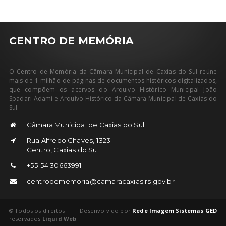
CENTRO DE MEMÓRIA
O Centro de Memória da Câmara Municipal de Caxias do Sul reúne
mais de 1 milhão de páginas de documentos históricos digitalizados,
que compõem os acervos do Arquivo Histórico Municipal João
Spadari Adami e Arquivo Histórico da Câmara Municipal de Caxias do
Sul.
Câmara Municipal de Caxias do Sul
Rua Alfredo Chaves, 1323
Centro, Caxias do Sul
+55 54 30663991
centrodememoria@camaracaxias.rs.gov.br
© Todos os direitos
Desenvolvido por
Rede Imagem Sistemas GED
reservados
Liquid Web