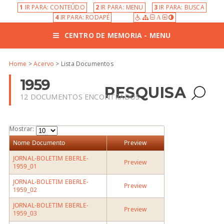
1
IR PARA: CONTEÚDO
2
IR PARA: MENU
3
IR PARA: BUSCA
4
IR PARA: RODAPÉ
A
CENTRO DE MEMORIA - MENU
Home
>
Acervo
> Lista Documentos
1959
PESQUISA
12 DOCUMENTOS ENCONTRADOS
Mostrar:
Nome Documento
Preview
JORNAL-BOLETIM EBERLE-
Preview
1959_01
JORNAL-BOLETIM EBERLE-
Preview
1959_02
JORNAL-BOLETIM EBERLE-
Preview
1959_03