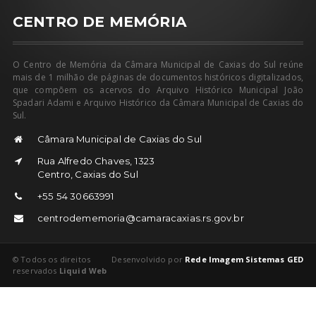
CENTRO DE MEMÓRIA
O Centro de Memória da Câmara Municipal de Caxias do Sul reúne
mais de 1 milhão de páginas de documentos históricos digitalizados,
que compõem os acervos do Arquivo Histórico Municipal João
Spadari Adami e Arquivo Histórico da Câmara Municipal de Caxias do
Sul.
Câmara Municipal de Caxias do Sul
Rua Alfredo Chaves, 1323
Centro, Caxias do Sul
+55 54 30663991
centrodememoria@camaracaxias.rs.gov.br
© Todos os direitos
Desenvolvido por
Rede Imagem Sistemas GED
reservados
Liquid Web