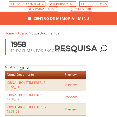
1
IR PARA: CONTEÚDO
2
IR PARA: MENU
3
IR PARA: BUSCA
4
IR PARA: RODAPÉ
A
CENTRO DE MEMORIA - MENU
Home
>
Acervo
> Lista Documentos
1958
PESQUISA
12 DOCUMENTOS ENCONTRADOS
Mostrar:
Nome Documento
Preview
JORNAL-BOLETIM EBERLE-
Preview
1958_01
JORNAL-BOLETIM EBERLE-
Preview
1958_02
JORNAL-BOLETIM EBERLE-
Preview
1958_03