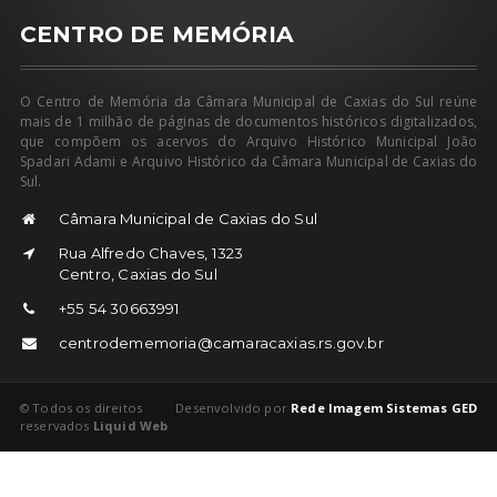
CENTRO DE MEMÓRIA
O Centro de Memória da Câmara Municipal de Caxias do Sul reúne
mais de 1 milhão de páginas de documentos históricos digitalizados,
que compõem os acervos do Arquivo Histórico Municipal João
Spadari Adami e Arquivo Histórico da Câmara Municipal de Caxias do
Sul.
Câmara Municipal de Caxias do Sul
Rua Alfredo Chaves, 1323
Centro, Caxias do Sul
+55 54 30663991
centrodememoria@camaracaxias.rs.gov.br
© Todos os direitos
Desenvolvido por
Rede Imagem Sistemas GED
reservados
Liquid Web