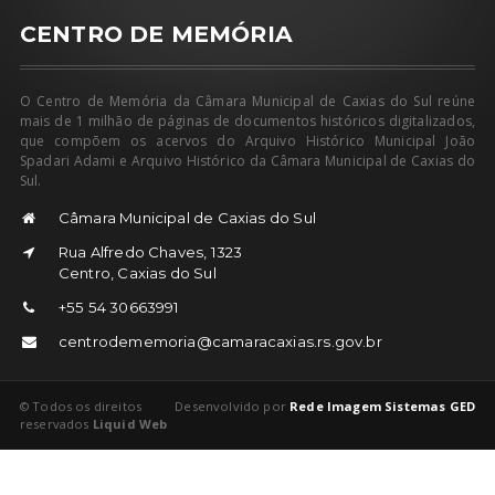
CENTRO DE MEMÓRIA
O Centro de Memória da Câmara Municipal de Caxias do Sul reúne
mais de 1 milhão de páginas de documentos históricos digitalizados,
que compõem os acervos do Arquivo Histórico Municipal João
Spadari Adami e Arquivo Histórico da Câmara Municipal de Caxias do
Sul.
Câmara Municipal de Caxias do Sul
Rua Alfredo Chaves, 1323
Centro, Caxias do Sul
+55 54 30663991
centrodememoria@camaracaxias.rs.gov.br
© Todos os direitos
Desenvolvido por
Rede Imagem Sistemas GED
reservados
Liquid Web