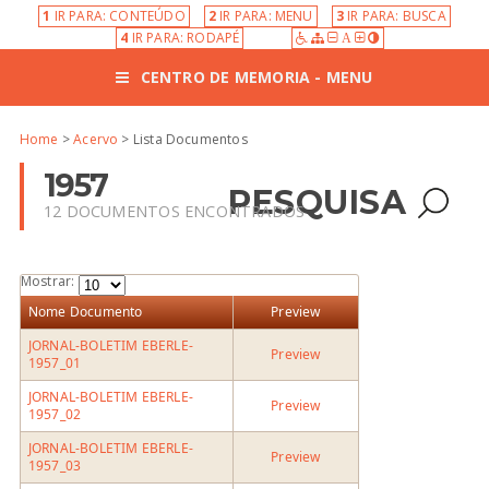
1
IR PARA: CONTEÚDO
2
IR PARA: MENU
3
IR PARA: BUSCA
4
IR PARA: RODAPÉ
A
CENTRO DE MEMORIA - MENU
Home
>
Acervo
> Lista Documentos
1957
PESQUISA
12 DOCUMENTOS ENCONTRADOS
Mostrar:
Nome Documento
Preview
JORNAL-BOLETIM EBERLE-
Preview
1957_01
JORNAL-BOLETIM EBERLE-
Preview
1957_02
JORNAL-BOLETIM EBERLE-
Preview
1957_03