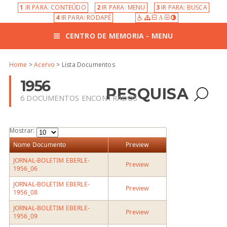
1
IR PARA: CONTEÚDO
2
IR PARA: MENU
3
IR PARA: BUSCA
4
IR PARA: RODAPÉ
A
CENTRO DE MEMORIA - MENU
Home
>
Acervo
> Lista Documentos
1956
PESQUISA
6 DOCUMENTOS ENCONTRADOS
Mostrar:
Nome Documento
Preview
JORNAL-BOLETIM EBERLE-
Preview
1956_06
JORNAL-BOLETIM EBERLE-
Preview
1956_08
JORNAL-BOLETIM EBERLE-
Preview
1956_09