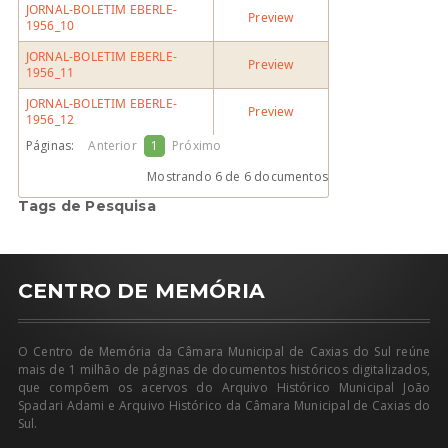
JORNAL-BOLETIM EBERLE-
Preview
1956_10
JORNAL-BOLETIM EBERLE-
Preview
1956_11
JORNAL-BOLETIM EBERLE-
Preview
1956_12
Páginas:
Anterior
1
Próximo
Mostrando 6 de 6 documentos
Tags de Pesquisa
CENTRO DE MEMÓRIA
O Centro de Memória da Câmara Municipal de Caxias do Sul reúne
mais de 1 milhão de páginas de documentos históricos digitalizados,
que compõem os acervos do Arquivo Histórico Municipal João
Spadari Adami e Arquivo Histórico da Câmara Municipal de Caxias do
Sul.