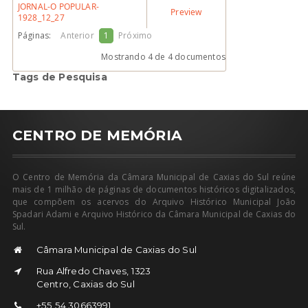
JORNAL-O POPULAR-
Preview
1928_12_27
Páginas:
Anterior
1
Próximo
Mostrando 4 de 4 documentos
Tags de Pesquisa
CENTRO DE MEMÓRIA
O Centro de Memória da Câmara Municipal de Caxias do Sul reúne
mais de 1 milhão de páginas de documentos históricos digitalizados,
que compõem os acervos do Arquivo Histórico Municipal João
Spadari Adami e Arquivo Histórico da Câmara Municipal de Caxias do
Sul.
Câmara Municipal de Caxias do Sul
Rua Alfredo Chaves, 1323
Centro, Caxias do Sul
+55 54 30663991